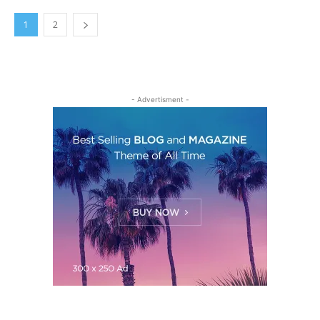
1
2
- Advertisment -