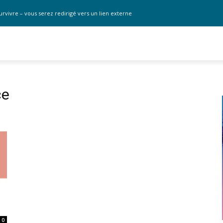
urvivre – vous serez redirigé vers un lien externe
ce
0