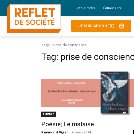
Café-Graffiti
Éditions TNT
S
JE SUIS ABONNÉ(E)
Tags
Prise de conscience
Tag:
prise de conscien
Culture
Poésie; Le malaise
Raymond Viger
-
6 mars 2014