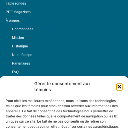
Table rondes
PDF Magazines
À propos
Coordonnées
Mission
Historique
Notre équipe
Partenaires
FAQ
Gérer le consentement aux
Offre d’emploi
témoins
Conditions générales
Pour offrir les meilleures expériences, nous utilisons des technologies
telles que les témoins pour stocker et/ou accéder aux informations des
appareils. Le fait de consentir à ces technologies nous permettra de
Nous Suivre
traiter des données telles que le comportement de navigation ou les ID
uniques sur ce site. Le fait de ne pas consentir ou de retirer son
consentement peut avoir un effet négatif sur certaines caractéristiques