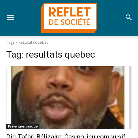
Tags
Resultats quebec
Tag:
resultats quebec
Prévention suicide
Did Tafari Bélizaire: Casino, jeu compulsif