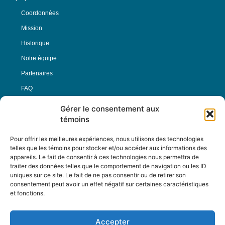
Coordonnées
Mission
Historique
Notre équipe
Partenaires
FAQ
Gérer le consentement aux
Offre d’emploi
témoins
Conditions générales
Pour offrir les meilleures expériences, nous utilisons des technologies
telles que les témoins pour stocker et/ou accéder aux informations des
appareils. Le fait de consentir à ces technologies nous permettra de
Nous Suivre
traiter des données telles que le comportement de navigation ou les ID
uniques sur ce site. Le fait de ne pas consentir ou de retirer son
consentement peut avoir un effet négatif sur certaines caractéristiques
et fonctions.
Contactez-nous :
journal@journaldelarue.ca
Accepter