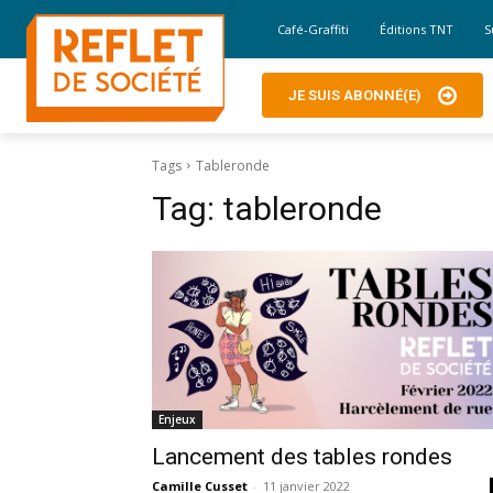
Café-Graffiti
Éditions TNT
S
JE SUIS ABONNÉ(E)
Tags
Tableronde
Tag:
tableronde
Enjeux
Lancement des tables rondes
Camille Cusset
-
11 janvier 2022