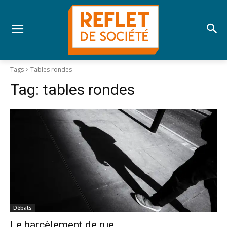
Tags
Tables rondes
Tag:
tables rondes
Débats
Le harcèlement de rue