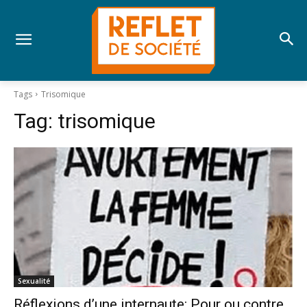
Tags
Trisomique
Tag:
trisomique
Sexualité
Réflexions d’une internaute: Pour ou contre