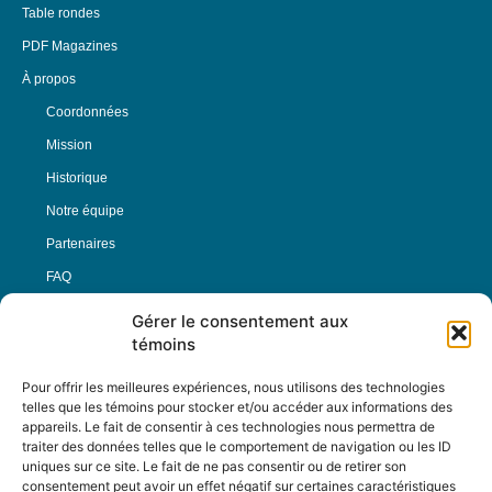
Table rondes
PDF Magazines
À propos
Coordonnées
Mission
Historique
Notre équipe
Partenaires
FAQ
Gérer le consentement aux
Offre d’emploi
témoins
Conditions générales
Pour offrir les meilleures expériences, nous utilisons des technologies
telles que les témoins pour stocker et/ou accéder aux informations des
appareils. Le fait de consentir à ces technologies nous permettra de
Nous Suivre
traiter des données telles que le comportement de navigation ou les ID
uniques sur ce site. Le fait de ne pas consentir ou de retirer son
consentement peut avoir un effet négatif sur certaines caractéristiques