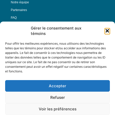
Notre équipe
Partenaires
FAQ
Gérer le consentement aux
Offre d’emploi
témoins
Conditions générales
Pour offrir les meilleures expériences, nous utilisons des technologies
telles que les témoins pour stocker et/ou accéder aux informations des
appareils. Le fait de consentir à ces technologies nous permettra de
Nous Suivre
traiter des données telles que le comportement de navigation ou les ID
uniques sur ce site. Le fait de ne pas consentir ou de retirer son
consentement peut avoir un effet négatif sur certaines caractéristiques
et fonctions.
Contactez-nous :
journal@journaldelarue.ca
Accepter
12-3894 rue Sainte-Catherine Est,
Montréal, Qc, H1W 2G4
Refuser
TÉL : 514-256-9000
SANS-FRAIS : 1-877-256-9009
Voir les préférences