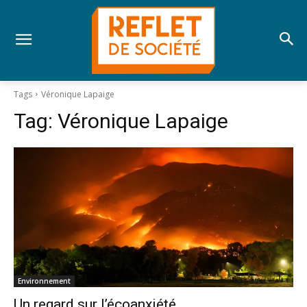
Tags
Véronique Lapaige
Tag:
Véronique Lapaige
Environnement
Un regard sur l’écoanxiété