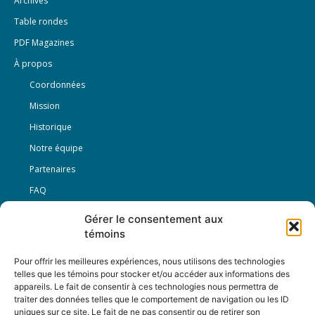
Archives
Table rondes
PDF Magazines
À propos
Coordonnées
Mission
Historique
Notre équipe
Partenaires
FAQ
Gérer le consentement aux
Offre d’emploi
témoins
Conditions générales
Pour offrir les meilleures expériences, nous utilisons des technologies
telles que les témoins pour stocker et/ou accéder aux informations des
appareils. Le fait de consentir à ces technologies nous permettra de
Nous Suivre
traiter des données telles que le comportement de navigation ou les ID
uniques sur ce site. Le fait de ne pas consentir ou de retirer son