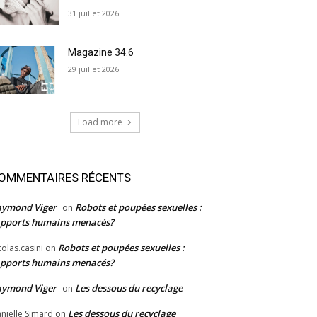
31 juillet 2026
Magazine 34.6
29 juillet 2026
Load more
OMMENTAIRES RÉCENTS
aymond Viger
Robots et poupées sexuelles :
on
pports humains menacés?
Robots et poupées sexuelles :
colas.casini
on
pports humains menacés?
aymond Viger
Les dessous du recyclage
on
Les dessous du recyclage
nielle Simard
on