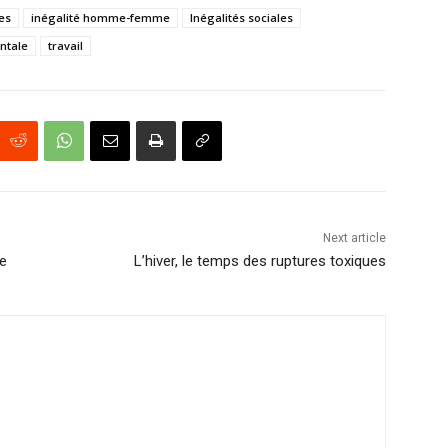
es
inégalité homme-femme
Inégalités sociales
ntale
travail
Next article
ce
L’hiver, le temps des ruptures toxiques