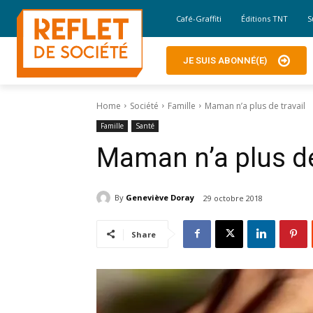
Café-Graffiti
Éditions TNT
S
JE SUIS ABONNÉ(E)
Home
Société
Famille
Maman n’a plus de travail
Famille
Santé
Maman n’a plus de
By
Geneviève Doray
29 octobre 2018
Share