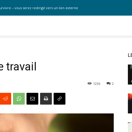
urvivre – vous serez redirigé vers un lien externe
L
 travail
1236
2