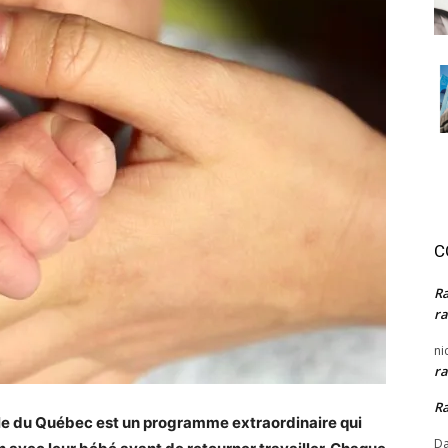
C
R
ra
ni
ra
R
e du Québec est un programme extraordinaire qui
Da