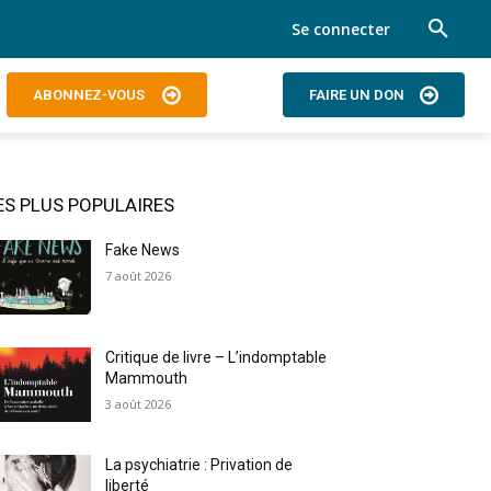
Se connecter
ABONNEZ-VOUS
FAIRE UN DON
ES PLUS POPULAIRES
Fake News
7 août 2026
Critique de livre – L’indomptable
Mammouth
3 août 2026
La psychiatrie : Privation de
liberté