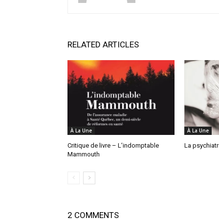
RELATED ARTICLES
À La Une
À La Une
Critique de livre – L’indomptable
La psychiatri
Mammouth
2 COMMENTS