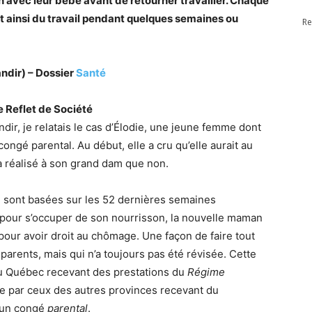
 avec leur bébé avant de retourner travailler. Chaque
t ainsi du travail pendant quelques semaines ou
Re
ndir) – Dossier
Santé
e Reflet de Société
ir, je relatais le cas d’Élodie, une jeune femme dont
congé parental. Au début, elle a cru qu’elle aurait au
 a réalisé à son grand dam que non.
i sont basées sur les 52 dernières semaines
on pour s’occuper de son nourrisson, la nouvelle maman
our avoir droit au chômage. Une façon de faire tout
parents, mais qui n’a toujours pas été révisée. Cette
 du Québec recevant des prestations du
Régime
 par ceux des autres provinces recevant du
un congé
parental
.