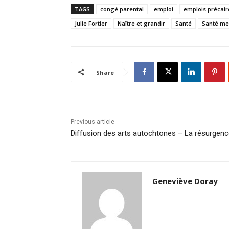
TAGS
congé parental
emploi
emplois précair
Julie Fortier
Naître et grandir
Santé
Santé me
Share
Previous article
Diffusion des arts autochtones – La résurgen
Geneviève Doray