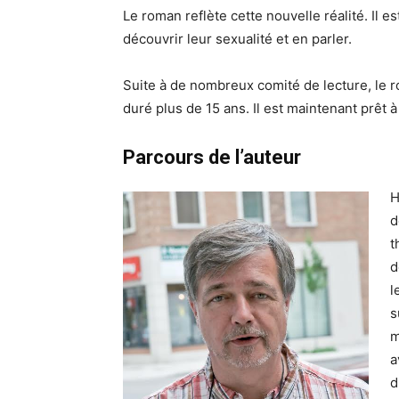
Le roman reflète cette nouvelle réalité. Il es
découvrir leur sexualité et en parler.
Suite à de nombreux comité de lecture, le ro
duré plus de 15 ans. Il est maintenant prêt à
Parcours de l’auteur
H
d
t
d
l
s
m
a
d