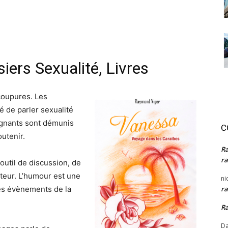
iers
Sexualité
,
Livres
 coupures. Les
é de parler sexualité
ignants sont démunis
C
utenir.
R
ra
outil de discussion, de
ateur. L’humour est une
ni
les évènements de la
ra
R
Da