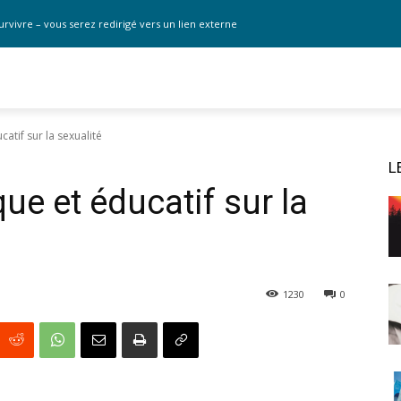
urvivre – vous serez redirigé vers un lien externe
tif sur la sexualité
L
e et éducatif sur la
1230
0