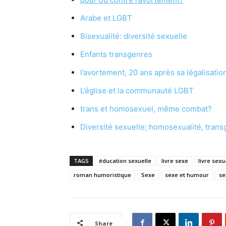
Arabe et LGBT
Bisexualité: diversité sexuelle
Enfants transgenres
l’avortement, 20 ans après sa légalisatio
L’église et la communauté LGBT
trans et homosexuel, même combat?
Diversité sexuelle; homosexualité, trans
TAGS
éducation sexuelle
livre sexe
livre sexu
roman humoristique
Sexe
sexe et humour
se
Share