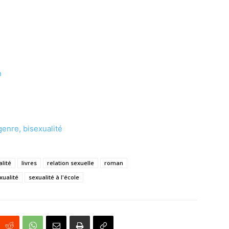
n
genre, bisexualité
alité
livres
relation sexuelle
roman
xualité
sexualité à l'école