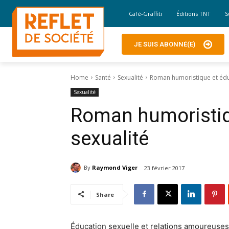
Café-Graffiti
Éditions TNT
S
JE SUIS ABONNÉ(E)
Home
Santé
Sexualité
Roman humoristique et éduca
Sexualité
Roman humoristiqu
sexualité
By
Raymond Viger
23 février 2017
Share
Éducation sexuelle et relations amoureuses