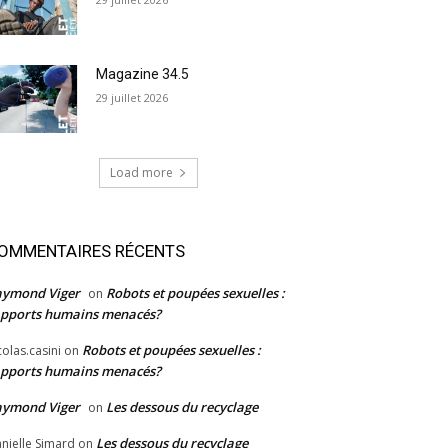
Magazine 34.5
29 juillet 2026
Load more
OMMENTAIRES RÉCENTS
aymond Viger
Robots et poupées sexuelles :
on
pports humains menacés?
Robots et poupées sexuelles :
colas.casini
on
pports humains menacés?
aymond Viger
Les dessous du recyclage
on
Les dessous du recyclage
nielle Simard
on