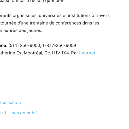
aux font parti de son quotidien.
érents organismes, universités et institutions à travers
ne tournée d’une trentaine de conférences dans les
ion auprès des jeunes.
one
: (514) 256-9000, 1-877-256-9009
therine Est Montréal, Qc. H1V 1X4. Par
Internet
xualisation
-t-il ses enfants?