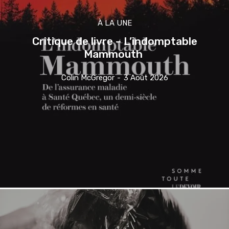
À LA UNE
Critique de livre – L’indomptable
Mammouth
Colin McGregor
-
3 Août 2026