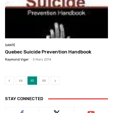
SANTÉ
Quebec Suicide Prevention Handbook
Raymond Viger
-
5 Mars 2014
64
65
66
STAY CONNECTED