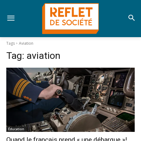
Tags
Aviation
Tag:
aviation
Éducation
Quand le français prend « une débarque »!