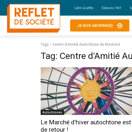
Café-Graffiti
Éditions TNT
S
JE SUIS ABONNÉ(E)
Tags
Centre d'Amitié Autochtone de Montréal
Tag:
Centre d'Amitié A
Autochtones
Le Marché d’hiver autochtone est
de retour !