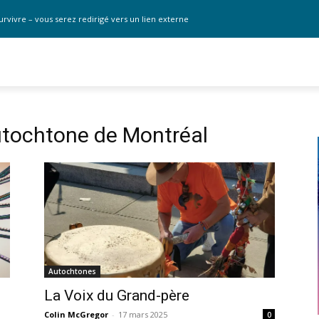
urvivre – vous serez redirigé vers un lien externe
utochtone de Montréal
Autochtones
La Voix du Grand-père
Colin McGregor
-
17 mars 2025
0