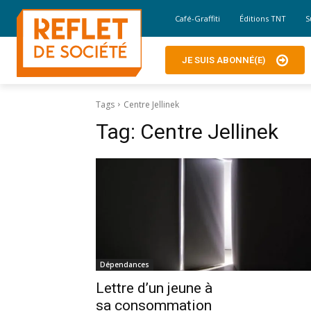
Café-Graffiti
Éditions TNT
S
JE SUIS ABONNÉ(E)
Tags
Centre Jellinek
Tag:
Centre Jellinek
Dépendances
Lettre d’un jeune à
sa consommation