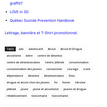
graffiti?
LOVE in 3D
Québec Suicide Prevention Handbook
Lettrage, bannière et T-Shirt promotionnel
.
TAGS
ado
adolescent
Alcool
Alcool Et Drogue
alcoolisme
bière
centre de désintox
centre de désintoxication
Centre Jellinek
consommation
consommation des jeunes
consommer
courage
crack
dépendance
désintox
désintoxication
Dieu
drogue et alcool chez les jeunes
foi
fumer
héroïne
jellinek
jeune
jeune et alcoolisme
jeunes et drogue
rétablissement
toxicomane
toxicomanie