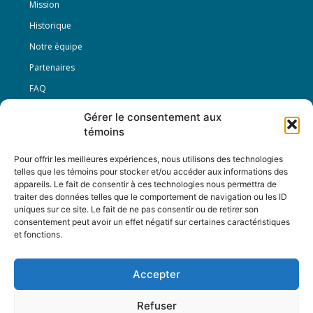
Mission
Historique
Notre équipe
Partenaires
FAQ
Gérer le consentement aux
Offre d’emploi
témoins
Conditions générales
Pour offrir les meilleures expériences, nous utilisons des technologies
telles que les témoins pour stocker et/ou accéder aux informations des
appareils. Le fait de consentir à ces technologies nous permettra de
Nous Suivre
traiter des données telles que le comportement de navigation ou les ID
uniques sur ce site. Le fait de ne pas consentir ou de retirer son
consentement peut avoir un effet négatif sur certaines caractéristiques
et fonctions.
Contactez-nous :
journal@journaldelarue.ca
Accepter
12-3894 rue Sainte-Catherine Est,
Montréal, Qc, H1W 2G4
Refuser