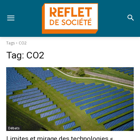
Tags
CO2
Tag:
CO2
Débats
Limites et mirage des technologies «