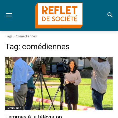
Tags
Comédiennes
Tag:
comédiennes
Féminisme
Femmes à la télévision