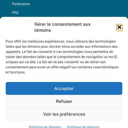
Partenaires
FAQ
Gérer le consentement aux
Offre d’emploi
témoins
Conditions générales
Pour offrir les meilleures expériences, nous utilisons des technologies
telles que les témoins pour stocker et/ou accéder aux informations des
appareils. Le fait de consentir à ces technologies nous permettra de
Nous Suivre
traiter des données telles que le comportement de navigation ou les ID
uniques sur ce site. Le fait de ne pas consentir ou de retirer son
consentement peut avoir un effet négatif sur certaines caractéristiques
et fonctions.
Contactez-nous :
journal@journaldelarue.ca
Accepter
12-3894 rue Sainte-Catherine Est,
Montréal, Qc, H1W 2G4
Refuser
TÉL : 514-256-9000
SANS-FRAIS : 1-877-256-9009
Voir les préférences
© Reflet de Société -
Politique d'utilisation
Politique de témoins
Politique de témoins