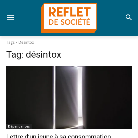
Tags
Désintox
Tag:
désintox
Dépendances
Lettre d’un jeune à sa consommation