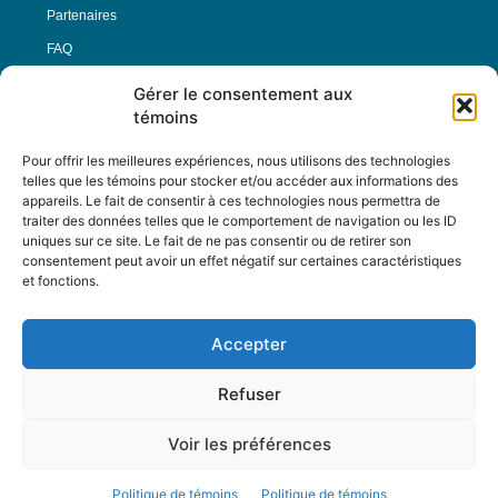
Partenaires
FAQ
Gérer le consentement aux
Offre d’emploi
témoins
Conditions générales
Pour offrir les meilleures expériences, nous utilisons des technologies
telles que les témoins pour stocker et/ou accéder aux informations des
appareils. Le fait de consentir à ces technologies nous permettra de
Nous Suivre
traiter des données telles que le comportement de navigation ou les ID
uniques sur ce site. Le fait de ne pas consentir ou de retirer son
consentement peut avoir un effet négatif sur certaines caractéristiques
et fonctions.
Contactez-nous :
journal@journaldelarue.ca
Accepter
12-3894 rue Sainte-Catherine Est,
Montréal, Qc, H1W 2G4
Refuser
TÉL : 514-256-9000
SANS-FRAIS : 1-877-256-9009
Voir les préférences
© Reflet de Société -
Politique d'utilisation
Politique de témoins
Politique de témoins