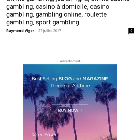
gambling, casino à domicile, casino
gambling, gambling online, roulette
gambling, sport gambling
Raymond Viger
-
27 juillet 2017
0
- Advertisment -