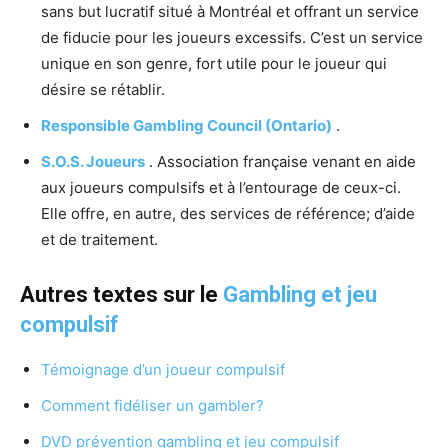
sans but lucratif situé à Montréal et offrant un service
de fiducie pour les joueurs excessifs. C’est un service
unique en son genre, fort utile pour le joueur qui
désire se rétablir.
Responsible Gambling Council (Ontario)
.
S.O.S. Joueurs
. Association française venant en aide
aux joueurs compulsifs et à l’entourage de ceux-ci.
Elle offre, en autre, des services de référence; d’aide
et de traitement.
Autres textes sur le
Gambling et jeu
compulsif
Témoignage d’un joueur compulsif
Comment fidéliser un gambler?
DVD prévention gambling et jeu compulsif