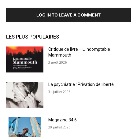
LOG IN TO LEAVE A COMMENT
LES PLUS POPULAIRES
Critique de livre – L’indomptable
Mammouth
3 août 2026
La psychiatrie : Privation de liberté
31 juillet 2026
Magazine 34.6
29 juillet 2026