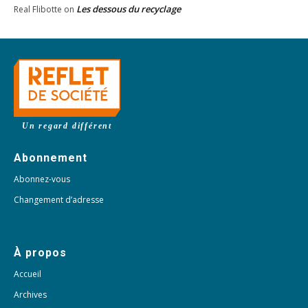
Les dessous du recyclage
Real Flibotte
on
Un regard différent
Abonnement
Abonnez-vous
Changement d’adresse
À propos
Accueil
Archives