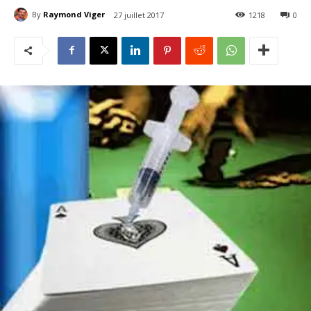
By
Raymond Viger
27 juillet 2017
1218
0