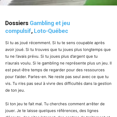
Dossiers
Gambling et jeu
compulsif
,
Loto-Québec
Si tu as joué récemment. Si tu te sens coupable après
avoir joué. Si tu trouves que tu joues plus longtemps que
tu ne l’avais prévu. Si tu joues plus d’argent que tu
n’aurais voulu. Si le gambling ne représente plus un jeu. Il
est peut-être temps de regarder pour des ressources
pour t’aider. Parles-en. Ne reste pas seul avec ce que tu
vis. Tu n’es pas seul à vivre des difficultés dans la gestion
de ton jeu.
Si ton jeu te fait mal. Tu cherches comment arrêter de
jouer. Je te laisse quelques références, des lignes