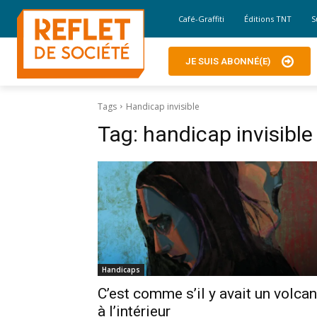
Café-Graffiti
Éditions TNT
S
JE SUIS ABONNÉ(E)
Tags
Handicap invisible
Tag:
handicap invisible
Handicaps
C’est comme s’il y avait un volcan
à l’intérieur