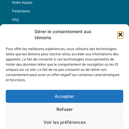
Notre équipe
Partenaires
FAQ
Gérer le consentement aux
Offre d’emploi
témoins
Conditions générales
Pour offrir les meilleures expériences, nous utilisons des technologies
telles que les témoins pour stocker et/ou accéder aux informations des
appareils. Le fait de consentir à ces technologies nous permettra de
Nous Suivre
traiter des données telles que le comportement de navigation ou les ID
uniques sur ce site. Le fait de ne pas consentir ou de retirer son
consentement peut avoir un effet négatif sur certaines caractéristiques
et fonctions.
Contactez-nous :
journal@journaldelarue.ca
Accepter
12-3894 rue Sainte-Catherine Est,
Montréal, Qc, H1W 2G4
Refuser
TÉL : 514-256-9000
SANS-FRAIS : 1-877-256-9009
Voir les préférences