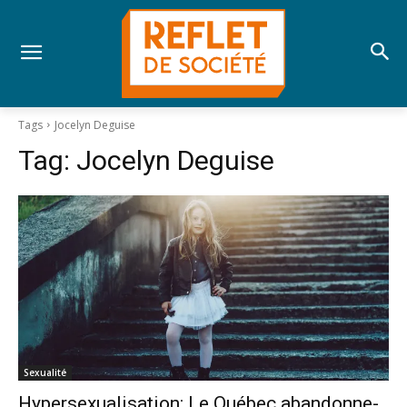
Tags
Jocelyn Deguise
Tag:
Jocelyn Deguise
Sexualité
Hypersexualisation: Le Québec abandonne-