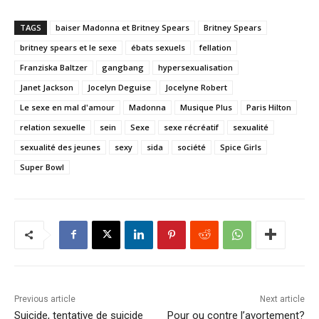
TAGS
baiser Madonna et Britney Spears
Britney Spears
britney spears et le sexe
ébats sexuels
fellation
Franziska Baltzer
gangbang
hypersexualisation
Janet Jackson
Jocelyn Deguise
Jocelyne Robert
Le sexe en mal d'amour
Madonna
Musique Plus
Paris Hilton
relation sexuelle
sein
Sexe
sexe récréatif
sexualité
sexualité des jeunes
sexy
sida
société
Spice Girls
Super Bowl
Previous article
Next article
Suicide, tentative de suicide
Pour ou contre l’avortement?