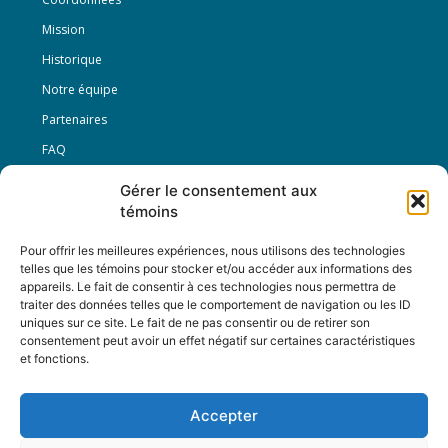
Mission
Historique
Notre équipe
Partenaires
FAQ
Gérer le consentement aux
Offre d’emploi
témoins
Conditions générales
Pour offrir les meilleures expériences, nous utilisons des technologies
telles que les témoins pour stocker et/ou accéder aux informations des
appareils. Le fait de consentir à ces technologies nous permettra de
Nous Suivre
traiter des données telles que le comportement de navigation ou les ID
uniques sur ce site. Le fait de ne pas consentir ou de retirer son
consentement peut avoir un effet négatif sur certaines caractéristiques
et fonctions.
Contactez-nous :
journal@journaldelarue.ca
Accepter
12-3894 rue Sainte-Catherine Est,