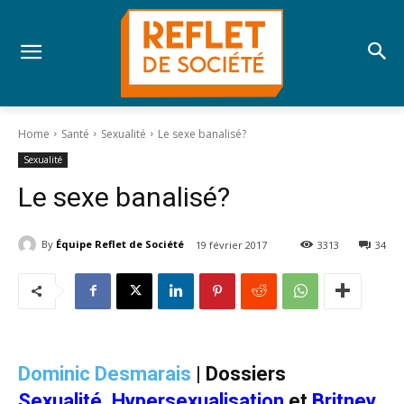
Home
Santé
Sexualité
Le sexe banalisé?
Sexualité
Le sexe banalisé?
By
Équipe Reflet de Société
19 février 2017
3313
34
Dominic Desmarais
|
Dossiers
Sexualité
,
Hypersexualisation
et
Britney