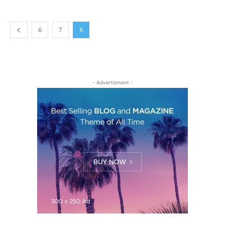
6
7
8
- Advertisment -