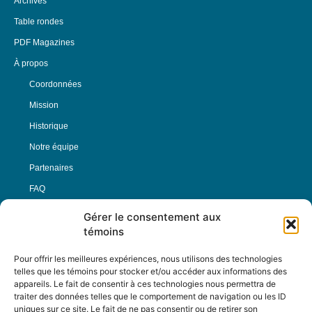
Archives
Table rondes
PDF Magazines
À propos
Coordonnées
Mission
Historique
Notre équipe
Partenaires
FAQ
Gérer le consentement aux
Offre d’emploi
témoins
Conditions générales
Pour offrir les meilleures expériences, nous utilisons des technologies
telles que les témoins pour stocker et/ou accéder aux informations des
appareils. Le fait de consentir à ces technologies nous permettra de
Nous Suivre
traiter des données telles que le comportement de navigation ou les ID
uniques sur ce site. Le fait de ne pas consentir ou de retirer son