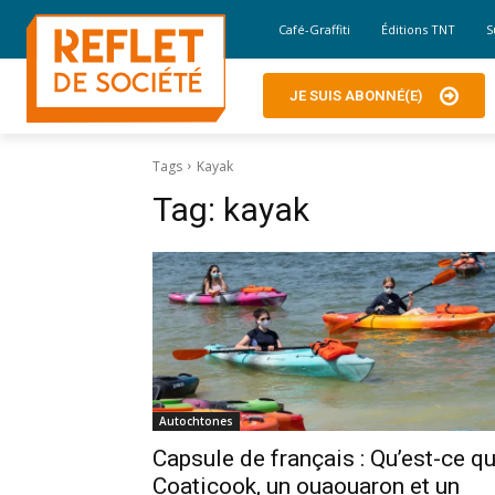
Café-Graffiti
Éditions TNT
S
JE SUIS ABONNÉ(E)
Tags
Kayak
Tag:
kayak
Autochtones
Capsule de français : Qu’est-ce q
Coaticook, un ouaouaron et un