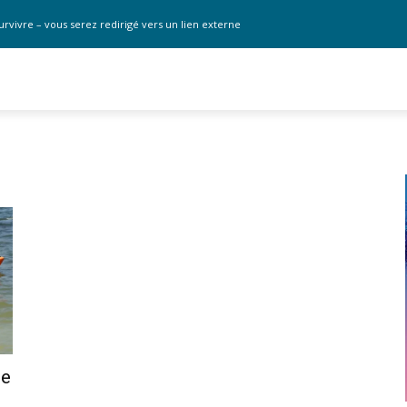
urvivre – vous serez redirigé vers un lien externe
ue