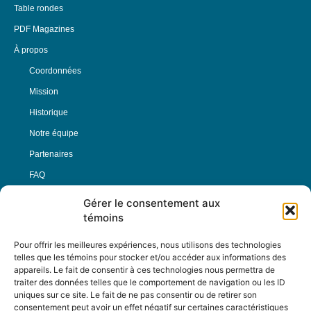
Table rondes
PDF Magazines
À propos
Coordonnées
Mission
Historique
Notre équipe
Partenaires
FAQ
Gérer le consentement aux
Offre d’emploi
témoins
Conditions générales
Pour offrir les meilleures expériences, nous utilisons des technologies
telles que les témoins pour stocker et/ou accéder aux informations des
appareils. Le fait de consentir à ces technologies nous permettra de
Nous Suivre
traiter des données telles que le comportement de navigation ou les ID
uniques sur ce site. Le fait de ne pas consentir ou de retirer son
consentement peut avoir un effet négatif sur certaines caractéristiques