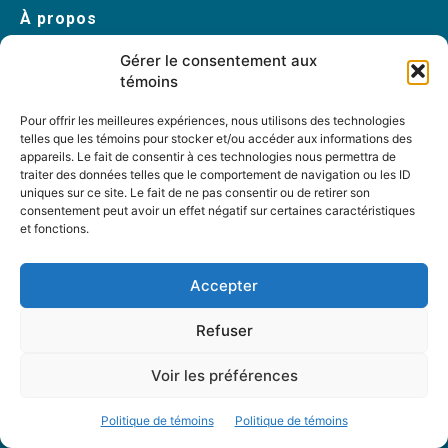
À propos
Accueil
Gérer le consentement aux
Archives
témoins
Table rondes
Pour offrir les meilleures expériences, nous utilisons des technologies
telles que les témoins pour stocker et/ou accéder aux informations des
PDF Magazines
appareils. Le fait de consentir à ces technologies nous permettra de
À propos
traiter des données telles que le comportement de navigation ou les ID
uniques sur ce site. Le fait de ne pas consentir ou de retirer son
Coordonnées
consentement peut avoir un effet négatif sur certaines caractéristiques
et fonctions.
Mission
Historique
Accepter
Notre équipe
Partenaires
Refuser
FAQ
Voir les préférences
Offre d’emploi
Politique de témoins
Politique de témoins
Conditions générales