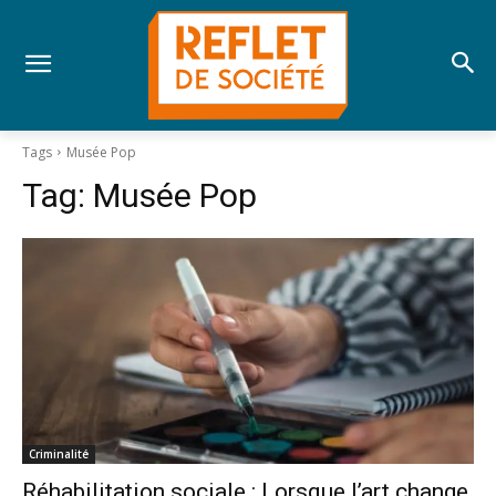
Tags
Musée Pop
Tag:
Musée Pop
Criminalité
Réhabilitation sociale : Lorsque l’art change