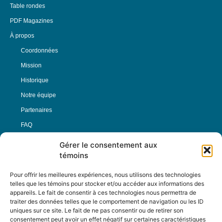
Table rondes
PDF Magazines
À propos
Coordonnées
Mission
Historique
Notre équipe
Partenaires
FAQ
Gérer le consentement aux
Offre d’emploi
témoins
Conditions générales
Pour offrir les meilleures expériences, nous utilisons des technologies
telles que les témoins pour stocker et/ou accéder aux informations des
appareils. Le fait de consentir à ces technologies nous permettra de
Nous Suivre
traiter des données telles que le comportement de navigation ou les ID
uniques sur ce site. Le fait de ne pas consentir ou de retirer son
consentement peut avoir un effet négatif sur certaines caractéristiques