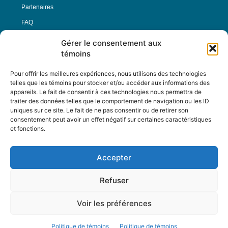
Partenaires
FAQ
Gérer le consentement aux
Offre d’emploi
témoins
Conditions générales
Pour offrir les meilleures expériences, nous utilisons des technologies
telles que les témoins pour stocker et/ou accéder aux informations des
appareils. Le fait de consentir à ces technologies nous permettra de
Nous Suivre
traiter des données telles que le comportement de navigation ou les ID
uniques sur ce site. Le fait de ne pas consentir ou de retirer son
consentement peut avoir un effet négatif sur certaines caractéristiques
et fonctions.
Contactez-nous :
journal@journaldelarue.ca
Accepter
12-3894 rue Sainte-Catherine Est,
Montréal, Qc, H1W 2G4
Refuser
TÉL : 514-256-9000
SANS-FRAIS : 1-877-256-9009
Voir les préférences
© Reflet de Société -
Politique d'utilisation
Politique de témoins
Politique de témoins