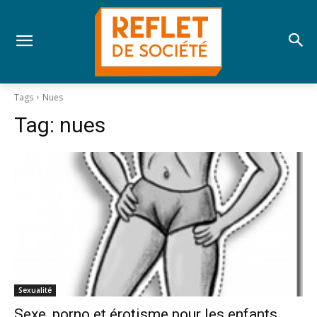
Tags
Nues
Tag:
nues
Sexualité
Sexe, porno et érotisme pour les enfants