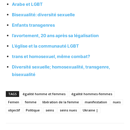
Arabe et LGBT
Bisexualité: diversité sexuelle
Enfants transgenres
l’avortement, 20 ans après sa légalisation
L’église et la communauté LGBT
trans et homosexuel, même combat?
Diversité sexuelle; homosexualité, transgenre,
bisexualité
TAGS
égalité homme et femmes
égalité hommes-femmes
Femen
femme
libération de la femme
manifestation
nues
objectif
Politique
seins
seins nues
Ukraine |