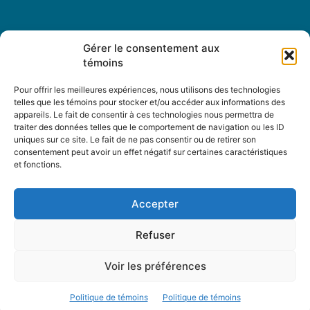
Nous Suivre
Gérer le consentement aux
témoins
Pour offrir les meilleures expériences, nous utilisons des technologies
telles que les témoins pour stocker et/ou accéder aux informations des
Contactez-nous :
journal@journaldelarue.ca
appareils. Le fait de consentir à ces technologies nous permettra de
traiter des données telles que le comportement de navigation ou les ID
12-3894 rue Sainte-Catherine Est,
uniques sur ce site. Le fait de ne pas consentir ou de retirer son
Montréal, Qc, H1W 2G4
consentement peut avoir un effet négatif sur certaines caractéristiques
TÉL : 514-256-9000
et fonctions.
SANS-FRAIS : 1-877-256-9009
Accepter
© Reflet de Société -
Politique d'utilisation
Refuser
Voir les préférences
Politique de témoins
Politique de témoins