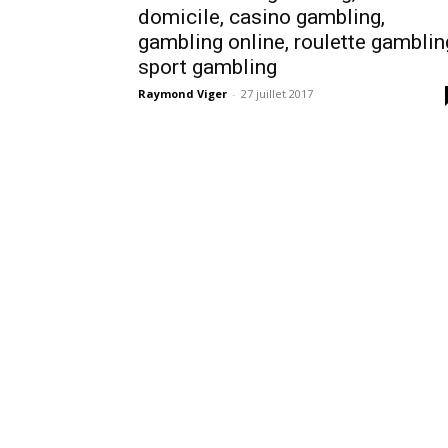
domicile, casino gambling,
gambling online, roulette gamblin
sport gambling
Raymond Viger
-
27 juillet 2017