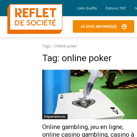
Café-Graffiti
Éditions TNT
S
JE SUIS ABONNÉ(E)
Tags
Online poker
Tag:
online poker
Dépendances
Online gambling, jeu en ligne,
online casino gambling, casino à