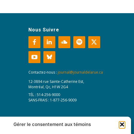
Nous Suivre
Contactez-nous :
journal@journaldelarue.ca
12-3894 rue Sainte-Catherine Est,
Montréal, Qc, H1W 2G4
TÉL : 514-256-9000
SANS-FRAIS : 1-877-256-9009
Gérer le consentement aux témoins