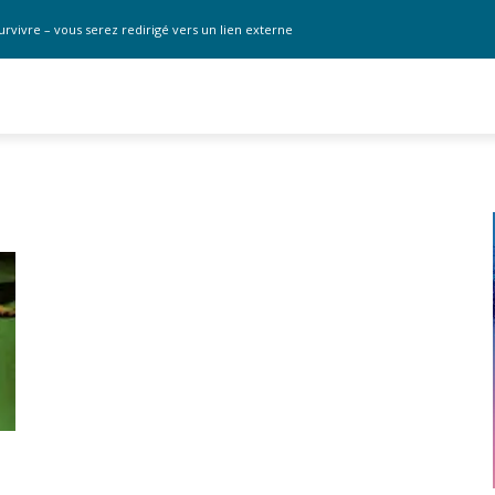
urvivre – vous serez redirigé vers un lien externe