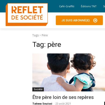
Café-Graffiti
Éditions TNT
S
JE SUIS ABONNÉ(E)
Tags
Père
Tag:
père
Société
Être père loin de ses repères
Takwa Souissi
-
23 août 2021