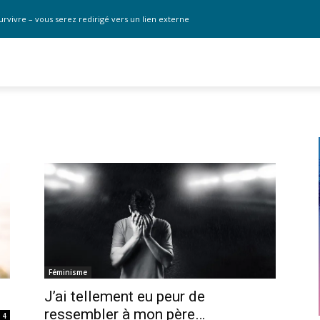
urvivre – vous serez redirigé vers un lien externe
Féminisme
J’ai tellement eu peur de
ressembler à mon père…
4