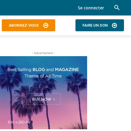
Se connecter
ABONNEZ-VOUS
FAIRE UN DON
- Advertisment -