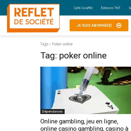
Café-Graffiti
Éditions TNT
S
JE SUIS ABONNÉ(E)
Tags
Poker online
Tag:
poker online
Dépendances
Online gambling, jeu en ligne,
online casino gambling, casino à