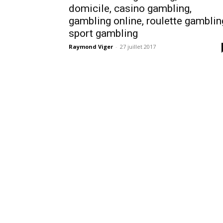
domicile, casino gambling,
gambling online, roulette gamblin
sport gambling
Raymond Viger
-
27 juillet 2017