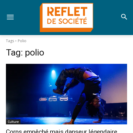
Tags
Polio
Tag:
polio
Culture
Corps empêché mais danseur légendaire