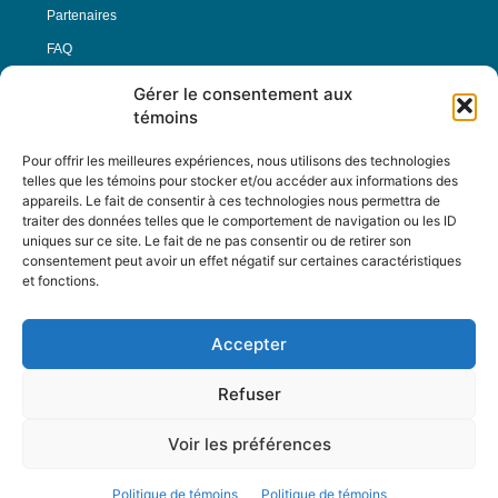
Partenaires
FAQ
Gérer le consentement aux
Offre d’emploi
témoins
Conditions générales
Pour offrir les meilleures expériences, nous utilisons des technologies
telles que les témoins pour stocker et/ou accéder aux informations des
appareils. Le fait de consentir à ces technologies nous permettra de
Nous Suivre
traiter des données telles que le comportement de navigation ou les ID
uniques sur ce site. Le fait de ne pas consentir ou de retirer son
consentement peut avoir un effet négatif sur certaines caractéristiques
et fonctions.
Contactez-nous :
journal@journaldelarue.ca
Accepter
12-3894 rue Sainte-Catherine Est,
Montréal, Qc, H1W 2G4
Refuser
TÉL : 514-256-9000
SANS-FRAIS : 1-877-256-9009
Voir les préférences
© Reflet de Société -
Politique d'utilisation
Politique de témoins
Politique de témoins