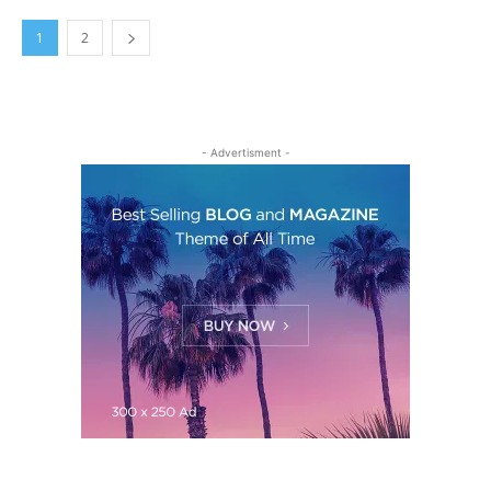
1
2
- Advertisment -