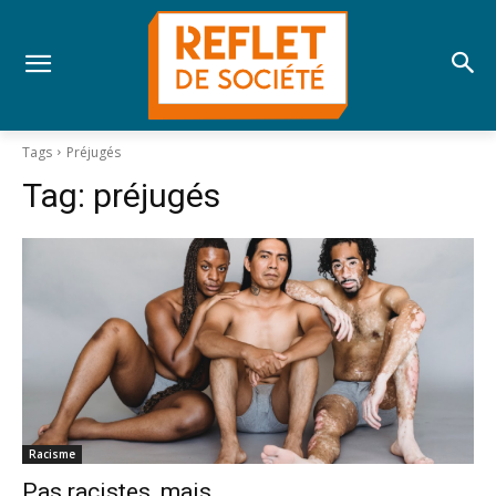
Tags
Préjugés
Tag:
préjugés
Racisme
Pas racistes, mais…