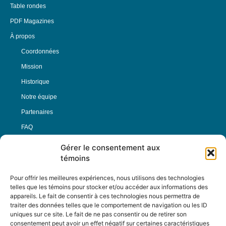
Table rondes
PDF Magazines
À propos
Coordonnées
Mission
Historique
Notre équipe
Partenaires
FAQ
Gérer le consentement aux
Offre d’emploi
témoins
Conditions générales
Pour offrir les meilleures expériences, nous utilisons des technologies
telles que les témoins pour stocker et/ou accéder aux informations des
appareils. Le fait de consentir à ces technologies nous permettra de
Nous Suivre
traiter des données telles que le comportement de navigation ou les ID
uniques sur ce site. Le fait de ne pas consentir ou de retirer son
consentement peut avoir un effet négatif sur certaines caractéristiques