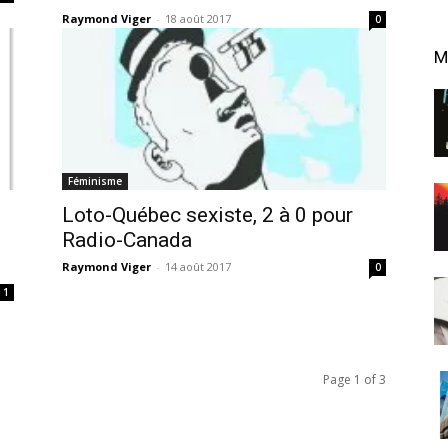
Raymond Viger
-
18 août 2017
0
M
Féminisme
Loto-Québec sexiste, 2 à 0 pour
Radio-Canada
Raymond Viger
-
14 août 2017
0
1
Page 1 of 3