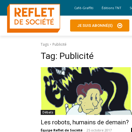
Café-Graffiti
Éditions TNT
S
JE SUIS ABONNÉ(E)
Tags
Publicité
Tag:
Publicité
Débats
Les robots, humains de demain?
Équipe Reflet de Société
-
25 octobre 2017