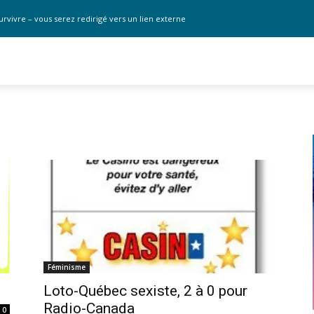
urvivre – vous serez redirigé vers un lien externe
Féminisme
Loto-Québec sexiste, 2 à 0 pour
Radio-Canada
0