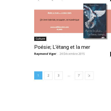
Culture
Poésie; L’étang et la mer
Raymond Viger
-
24 Décembre 2015
...
1
2
3
7