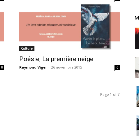
M
Culture
Poésie; La première neige
Raymond Viger
-
26 novembre 2015
0
0
Page 1 of 7