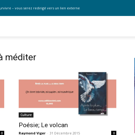
urvivre – vous serez redirigé vers un lien externe
à méditer
Culture
Poésie; Le volcan
Raymond Viger
-
31 Décembre 2015
0
0