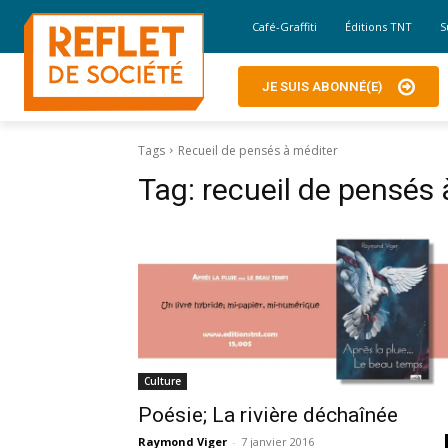
Café-Graffiti
Éditions TNT
S
JE SUIS ABONNÉ(E)
Tags
Recueil de pensés à méditer
Tag:
recueil de pensés 
Culture
Poésie; La rivière déchaînée
Raymond Viger
-
7 janvier 2016