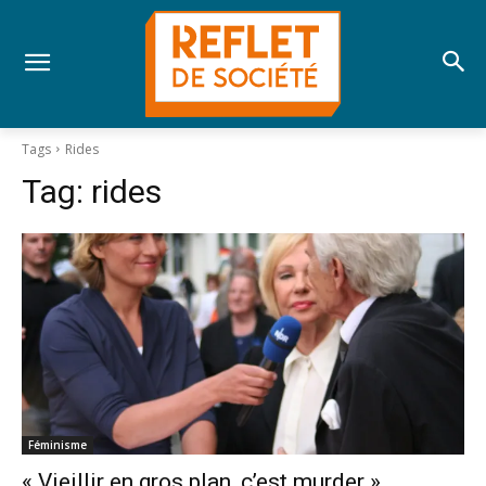
Tags
Rides
Tag:
rides
Féminisme
« Vieillir en gros plan, c’est murder »