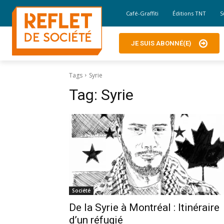
Café-Graffiti
Éditions TNT
S
JE SUIS ABONNÉ(E)
Tags
Syrie
Tag:
Syrie
Société
De la Syrie à Montréal : Itinéraire
d’un réfugié