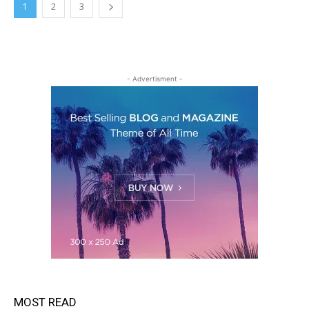
1
2
3
- Advertisment -
MOST READ