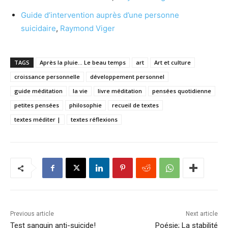
Guide d’intervention auprès d’une personne
suicidaire
,
Raymond Viger
TAGS
Après la pluie... Le beau temps
art
Art et culture
croissance personnelle
développement personnel
guide méditation
la vie
livre méditation
pensées quotidienne
petites pensées
philosophie
recueil de textes
textes méditer |
textes réflexions
Previous article
Next article
Test sanguin anti-suicide!
Poésie; La stabilité