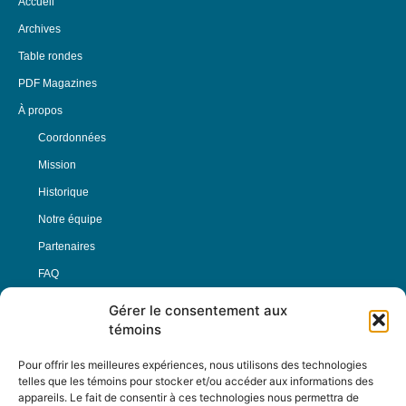
Accueil
Archives
Table rondes
PDF Magazines
À propos
Coordonnées
Mission
Historique
Notre équipe
Partenaires
FAQ
Gérer le consentement aux
Offre d’emploi
témoins
Conditions générales
Pour offrir les meilleures expériences, nous utilisons des technologies
telles que les témoins pour stocker et/ou accéder aux informations des
appareils. Le fait de consentir à ces technologies nous permettra de