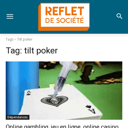
Tags
Tilt poker
Tag:
tilt poker
Dépendances
Online gambling, jeu en ligne, online casino