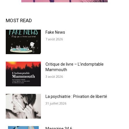
MOST READ
Fake News
7 août 2026
Critique de livre – L’indomptable
Mammouth
3 août 2026
La psychiatrie : Privation de liberté
31 juillet 2026
Magazine 34.6