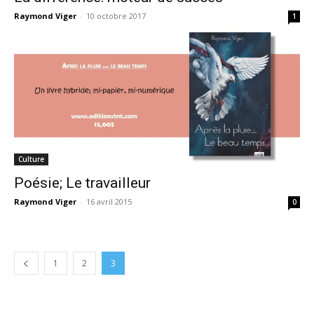
Raymond Viger
-
10 octobre 2017
1
Culture
Poésie; Le travailleur
Raymond Viger
-
16 avril 2015
0
1
2
3