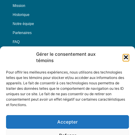
Mission
Historique
Notre équipe
Partenaires
FAQ
Gérer le consentement aux
Offre d’emploi
témoins
Conditions générales
Pour offrir les meilleures expériences, nous utilisons des technologies
telles que les témoins pour stocker et/ou accéder aux informations des
appareils. Le fait de consentir à ces technologies nous permettra de
Nous Suivre
traiter des données telles que le comportement de navigation ou les ID
uniques sur ce site. Le fait de ne pas consentir ou de retirer son
consentement peut avoir un effet négatif sur certaines caractéristiques
et fonctions.
Contactez-nous :
journal@journaldelarue.ca
Accepter
12-3894 rue Sainte-Catherine Est,
Montréal, Qc, H1W 2G4