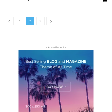
1
2
3
- Advertisment -