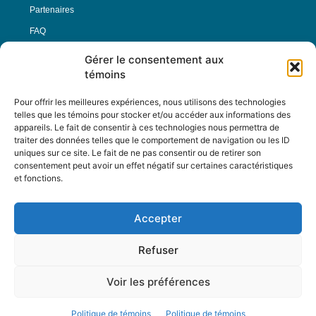
Partenaires
FAQ
Gérer le consentement aux
Offre d’emploi
témoins
Conditions générales
Pour offrir les meilleures expériences, nous utilisons des technologies
telles que les témoins pour stocker et/ou accéder aux informations des
appareils. Le fait de consentir à ces technologies nous permettra de
Nous Suivre
traiter des données telles que le comportement de navigation ou les ID
uniques sur ce site. Le fait de ne pas consentir ou de retirer son
consentement peut avoir un effet négatif sur certaines caractéristiques
et fonctions.
Contactez-nous :
journal@journaldelarue.ca
Accepter
12-3894 rue Sainte-Catherine Est,
Montréal, Qc, H1W 2G4
Refuser
TÉL : 514-256-9000
SANS-FRAIS : 1-877-256-9009
Voir les préférences
© Reflet de Société -
Politique d'utilisation
Politique de témoins
Politique de témoins