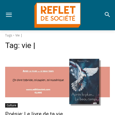
Tags
Vie |
Tag:
vie |
Culture
Poésie; Le livre de ta vie