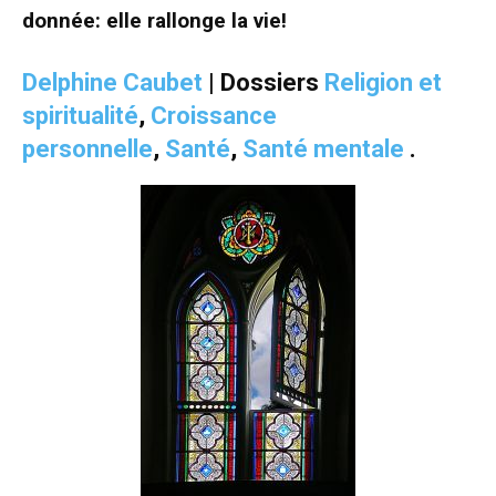
donnée: elle rallonge la vie!
Delphine Caubet
| Dossiers
Religion et
spiritualité
,
Croissance
personnelle
,
Santé
,
Santé mentale
.